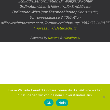
Schilddrüsenordination Dr. Wolfgang Köhler
Ordination Linz:
Schillerstraße 5, 4020 Linz
Ordination Wien (nur Thermoablation)
: Sportmedic,
Schreyvogelgasse 3, 1010 Wien
office@schilddruese.or.at, Terminvereinbarung: 0664/73 14 88 35
Impressum
|
Datenschutz
Powered by
Nirvana
&
WordPress.
Diese Website benutzt Cookies. Wenn du die Website weiter
nutzt, gehen wir von deinem Einverständnis aus.
OK
Nein