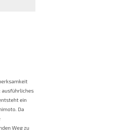
fmerksamkeit
 ausführliches
entsteht ein
shimoto. Da
e
senden Weg zu