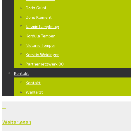
Doris Grübl
Doris Klement
Jasmin Lamplmayr
Kordula Temper
Melanie Temper
Kerstin Weidinger
Partnernetzwerk OÖ
Kontakt
Kontakt
Wahlarzt
Weiterlesen